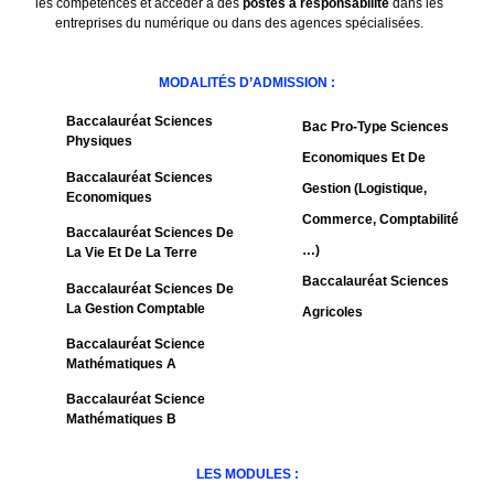
les compétences et accéder à des
postes à responsabilité
dans les
entreprises du numérique ou dans des agences spécialisées.
MODALITÉS D’ADMISSION :
Baccalauréat Sciences
Bac Pro-Type Sciences
Physiques
Economiques Et De
Baccalauréat Sciences
Gestion (logistique,
Economiques
Commerce, Comptabilité
Baccalauréat Sciences De
…)
La Vie Et De La Terre
Baccalauréat Sciences
Baccalauréat Sciences De
La Gestion Comptable
Agricoles
Baccalauréat Science
Mathématiques A
Baccalauréat Science
Mathématiques B
LES MODULES :