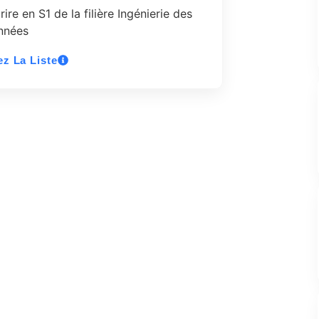
ire en S1 de la filière Ingénierie des
nnées
z La Liste